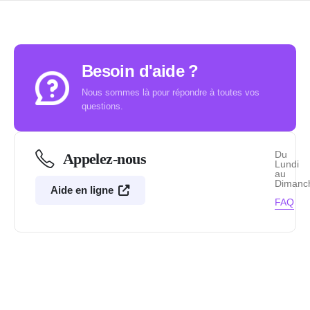
Besoin d'aide ?
Nous sommes là pour répondre à toutes vos
questions.
Du
Appelez-nous
Lundi
au
Dimanc
Aide en ligne
FAQ