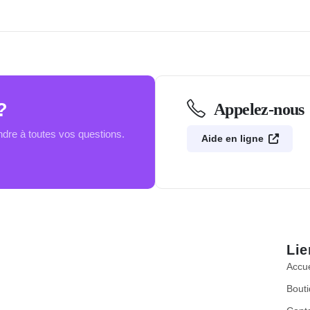
?
Appelez-nous
re à toutes vos questions.
Aide en ligne
Lie
Accue
Bout