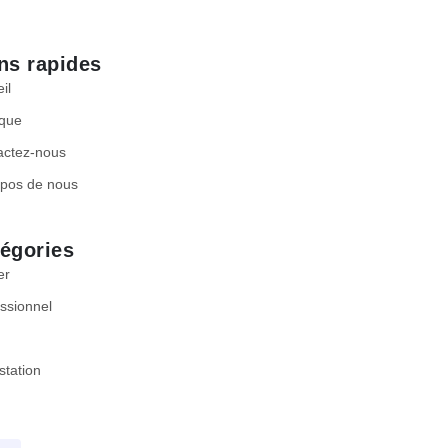
ns rapides
il
ique
actez-nous
opos de nous
égories
er
ssionnel
station