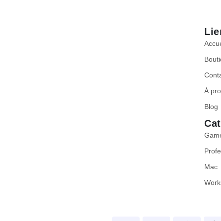
Lie
Accue
Bout
Cont
À pr
Blog
Cat
Gam
Profe
Mac
Work