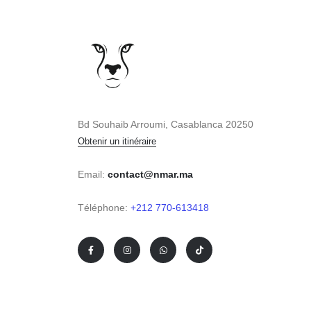
Bd Souhaib Arroumi, Casablanca 20250
Contactez votre vendeur
Obtenir un itinéraire
Choisissez votre vendeur
Email:
contact@nmar.ma
Ayoub
Téléphone:
+212 770-613418
Cliquez pour discuter
Mohamed
Cliquez pour discuter