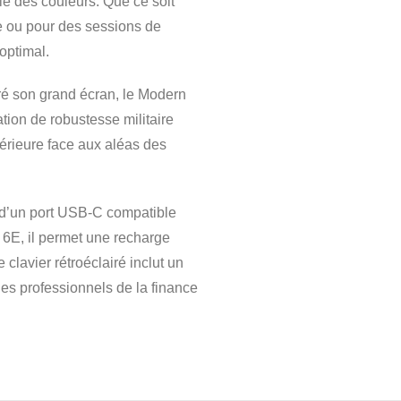
le des couleurs. Que ce soit
be ou pour des sessions de
 optimal.
é son grand écran, le Modern
ation de robustesse militaire
périeure face aux aléas des
d’un port USB-C compatible
 6E, il permet une recharge
clavier rétroéclairé inclut un
es professionnels de la finance