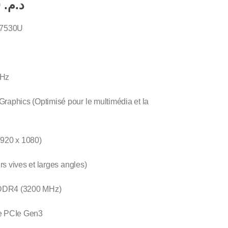
4.900,00
د.م.
7530U
GHz
phics (Optimisé pour le multimédia et la
1920 x 1080)
s vives et larges angles)
DDR4 (3200 MHz)
 PCIe Gen3