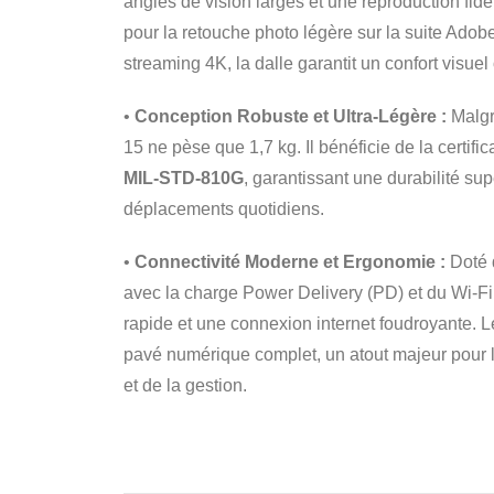
angles de vision larges et une reproduction fidè
pour la retouche photo légère sur la suite Ado
streaming 4K, la dalle garantit un confort visuel
•
Conception Robuste et Ultra-Légère :
Malgr
15 ne pèse que 1,7 kg. Il bénéficie de la certific
MIL-STD-810G
, garantissant une durabilité su
déplacements quotidiens.
•
Connectivité Moderne et Ergonomie :
Doté 
avec la charge Power Delivery (PD) et du Wi-Fi
rapide et une connexion internet foudroyante. Le 
pavé numérique complet, un atout majeur pour l
et de la gestion.