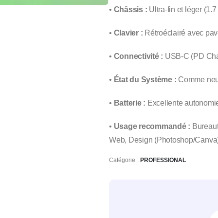
•
Châssis :
Ultra-fin et léger (1.
•
Clavier :
Rétroéclairé avec pav
•
Connectivité :
USB-C (PD Charg
•
État du Système :
Comme neu
•
Batterie :
Excellente autonomi
•
Usage recommandé :
Bureaut
Web, Design (Photoshop/Canva)
Catégorie :
PROFESSIONAL