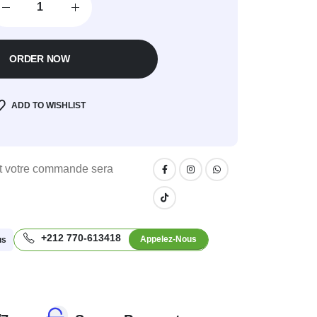
ORDER NOW
ADD TO WISHLIST
 votre commande sera
+212 770-613418
Appelez-Nous
us