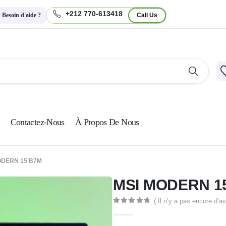
+212 770-613418
Besoin d'aide ?
Call Us
Contactez-Nous
À Propos De Nous
ODERN 15 B7M
MSI MODERN 1
( Il n’y a pas encore d’av
0
Sur 5