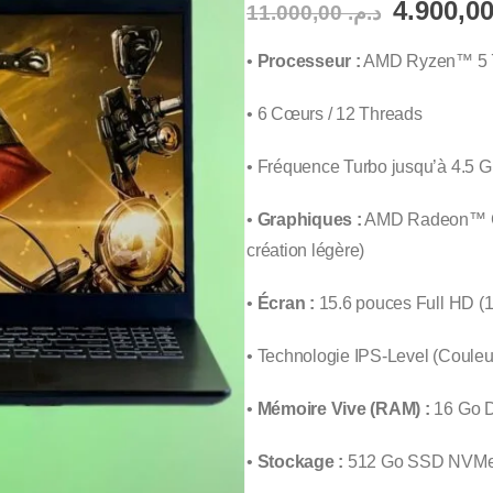
11.000,00
د.م.
•
Processeur :
AMD Ryzen™ 5 
• 6 Cœurs / 12 Threads
• Fréquence Turbo jusqu’à 4.5 
•
Graphiques :
AMD Radeon™ Gra
création légère)
•
Écran :
15.6 pouces Full HD (
• Technologie IPS-Level (Couleur
•
Mémoire Vive (RAM) :
16 Go 
•
Stockage :
512 Go SSD NVMe