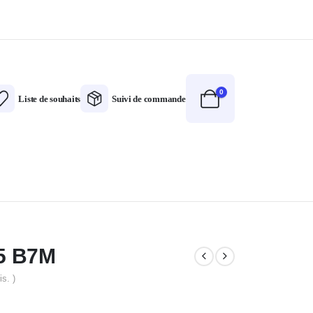
0
Liste de souhaits
Suivi de commande
5 B7M
is. )