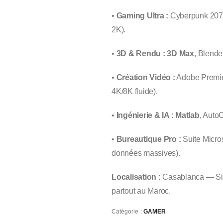
•
Gaming Ultra :
Cyberpunk 2077
2K).
•
3D & Rendu :
3D Max
, Blende
•
Création Vidéo :
Adobe Premier
4K/8K fluide).
•
Ingénierie & IA :
Matlab
, Auto
•
Bureautique Pro :
Suite Micros
données massives).
Localisation :
Casablanca — Sidi
partout au Maroc.
Catégorie :
GAMER