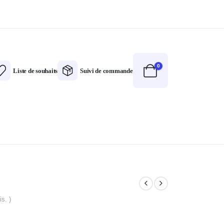
0
Liste de souhaits
Suivi de commande
is. )