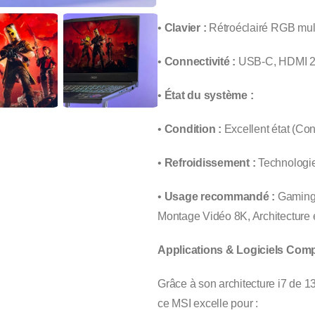
•
Clavier :
Rétroéclairé RGB mult
•
Connectivité :
USB-C, HDMI 2.1
•
État du système :
•
Condition :
Excellent état (Co
•
Refroidissement :
Technologie
•
Usage recommandé :
Gaming 
Montage Vidéo 8K, Architecture 
Applications & Logiciels Comp
Grâce à son architecture i7 de
ce MSI excelle pour :