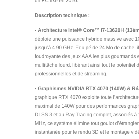
un PC fixe en 2026.
Description technique :
•
Architecture Intel® Core™ i7-13620H (13èm
déploie une puissance hybride massive avec 10
jusqu’à 4.90 GHz. Équipé de 24 Mo de cache, il
foudroyante des jeux AAA les plus gourmands et
multitâche lourd, libérant ainsi tout le potentiel
professionnelles et de streaming.
•
Graphismes NVIDIA RTX 4070 (140W) & Réa
graphique RTX 4070 exploite toute l’architect
maximal de 140W pour des performances graphi
DLSS 3 et au Ray Tracing complet, associés
MHz, ce système élimine tout goulot d’étrangleme
instantanée pour le rendu 3D et le montage vi