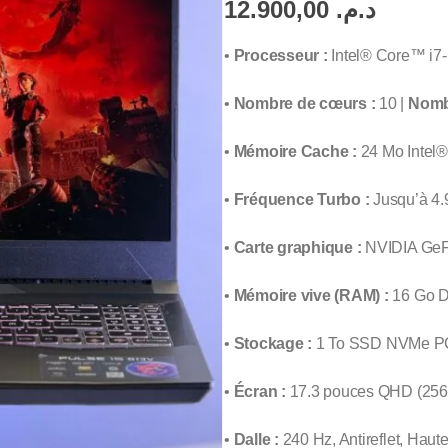
12.900,00
د.م.
•
Processeur :
Intel® Core™ i7
•
Nombre de cœurs :
10 |
Nombr
•
Mémoire Cache :
24 Mo Intel
•
Fréquence Turbo :
Jusqu’à 4
•
Carte graphique :
NVIDIA GeF
•
Mémoire vive (RAM) :
16 Go D
•
Stockage :
1 To SSD NVMe PCI
•
Écran :
17.3 pouces QHD (256
•
Dalle :
240 Hz, Antireflet, Haute