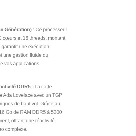
e Génération) :
Ce processeur
 cœurs et 16 threads, montant
 garantit une exécution
 une gestion fluide du
 de vos applications
ctivité DDR5 :
La carte
ure Ada Lovelace avec un TGP
ques de haut vol. Grâce au
 à 16 Go de RAM DDR5 à 5200
nt, offrant une réactivité
déo complexe.