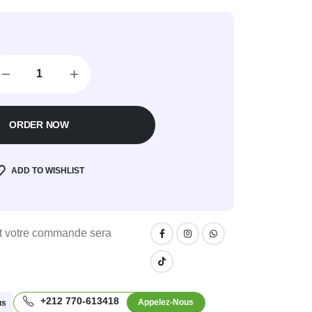
ORDER NOW
ADD TO WISHLIST
 votre commande sera
+212 770-613418
Appelez-Nous
us