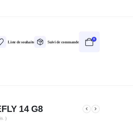
0
Liste de souhaits
Suivi de commande
FLY 14 G8
is. )