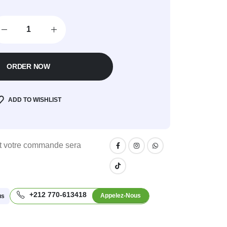
ORDER NOW
ADD TO WISHLIST
 votre commande sera
+212 770-613418
Appelez-Nous
us