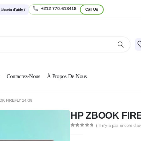
+212 770-613418
Besoin d'aide ?
Call Us
Contactez-Nous
À Propos De Nous
OK FIREFLY 14 G8
HP ZBOOK FIRE
( Il n’y a pas encore d’av
0
Sur 5