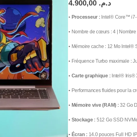
4.900,00
د.م.
•
Processeur :
Intel® Core™ i7
• Nombre de cœurs : 4 | Nombre 
• Mémoire cache : 12 Mo Intel®
• Fréquence Turbo maximale : J
•
Carte graphique :
Intel® Iris®
• Performances fluides pour la cr
•
Mémoire vive (RAM) :
32 Go 
•
Stockage :
512 Go SSD NVMe PC
•
Écran :
14.0 pouces Full HD I