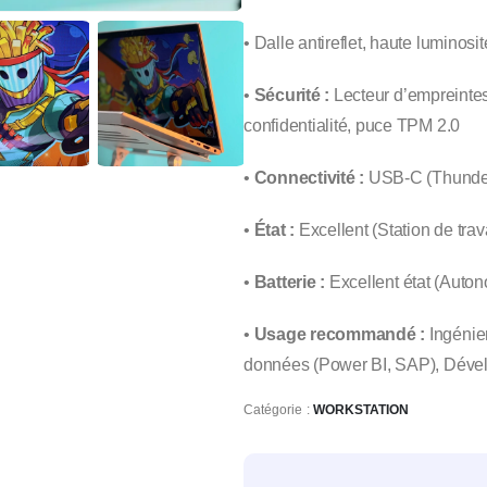
• Dalle antireflet, haute luminosi
•
Sécurité :
Lecteur d’empreintes
confidentialité, puce TPM 2.0
•
Connectivité :
USB-C (Thunderb
•
État :
Excellent (Station de travai
•
Batterie :
Excellent état (Auto
•
Usage recommandé :
Ingénie
données (Power BI, SAP), Dével
Catégorie :
WORKSTATION