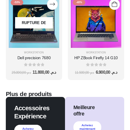
-53%
-40%
RUPTURE DE
STOCK
WORKSTATION
WORKSTATION
Dell precision 7680
HP ZBook Firefly 14 G10
0
sur 5
0
sur 5
11.800,00
د.م.
6.900,00
د.م.
25.000,00
د.م.
11.500,00
د.م.
Plus de produits
Accessoires
Meilleure
offre
Expérience
Achetez
Achetez
maintenant