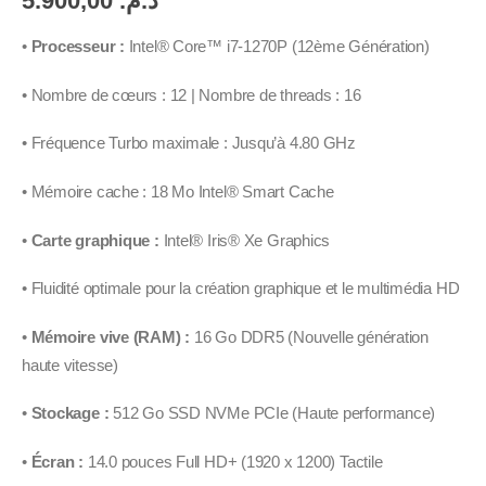
5.900,00
د.م.
•
Processeur :
Intel® Core™ i7-1270P (12ème Génération)
• Nombre de cœurs : 12 | Nombre de threads : 16
• Fréquence Turbo maximale : Jusqu’à 4.80 GHz
• Mémoire cache : 18 Mo Intel® Smart Cache
•
Carte graphique :
Intel® Iris® Xe Graphics
• Fluidité optimale pour la création graphique et le multimédia HD
•
Mémoire vive (RAM) :
16 Go DDR5 (Nouvelle génération
haute vitesse)
•
Stockage :
512 Go SSD NVMe PCIe (Haute performance)
•
Écran :
14.0 pouces Full HD+ (1920 x 1200) Tactile