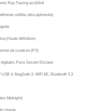
ec Ray Tracing accéléré
émoire unifiée ultra-optimisée)
apide
na (Haute définition)
gamme de couleurs (P3)
digitale), Puce Secure Enclave
/ USB 4, MagSafe 3, WiFi 6E, Bluetooth 5.3
tion Midnight)
de charge