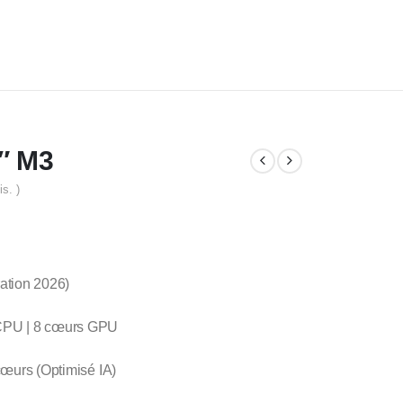
″ M3
is. )
ation 2026)
CPU | 8 cœurs GPU
œurs (Optimisé IA)