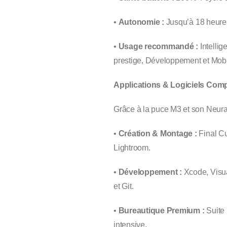
•
Autonomie :
Jusqu’à 18 heure
•
Usage recommandé :
Intellig
prestige, Développement et Mobil
Applications & Logiciels Comp
Grâce à la puce M3 et son Neura
•
Création & Montage :
Final Cu
Lightroom.
•
Développement :
Xcode, Visu
et Git.
•
Bureautique Premium :
Suite 
intensive.