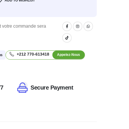
ADD TO WISHLIST
 votre commande sera
+212 770-613418
Appelez-Nous
us
/7
Secure Payment