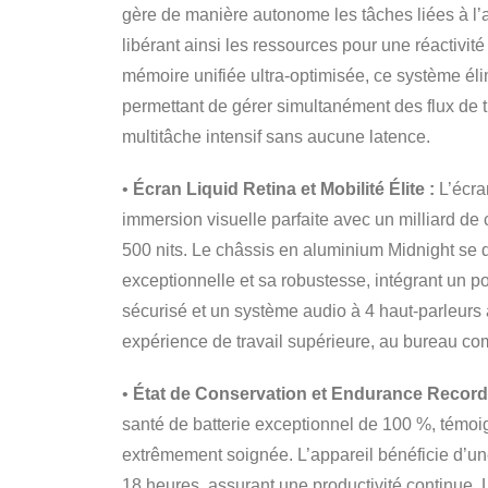
gère de manière autonome les tâches liées à l
libérant ainsi les ressources pour une réactivit
mémoire unifiée ultra-optimisée, ce système éli
permettant de gérer simultanément des flux de 
multitâche intensif sans aucune latence.
•
Écran Liquid Retina et Mobilité Élite :
L’écra
immersion visuelle parfaite avec un milliard de
500 nits. Le châssis en aluminium Midnight se d
exceptionnelle et sa robustesse, intégrant un 
sécurisé et un système audio à 4 haut-parleurs
expérience de travail supérieure, au bureau 
•
État de Conservation et Endurance Record
santé de batterie exceptionnel de 100 %, témoig
extrêmement soignée. L’appareil bénéficie d’u
18 heures, assurant une productivité continue. L