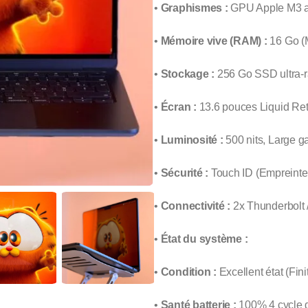
•
Graphismes :
GPU Apple M3 av
•
Mémoire vive (RAM) :
16 Go (M
•
Stockage :
256 Go SSD ultra-r
•
Écran :
13.6 pouces Liquid Reti
•
Luminosité :
500 nits, Large 
•
Sécurité :
Touch ID (Empreinte 
•
Connectivité :
2x Thunderbolt 
•
État du système :
•
Condition :
Excellent état (Fini
•
Santé batterie :
100% 4 cycle 