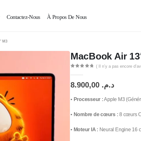
Contactez-Nous
À Propos De Nous
″ M3
MacBook Air 13
( Il n’y a pas encore d’av
0
Sur 5
8.900,00
د.م.
•
Processeur :
Apple M3 (Génér
•
Nombre de cœurs :
8 cœurs 
•
Moteur IA :
Neural Engine 16 c