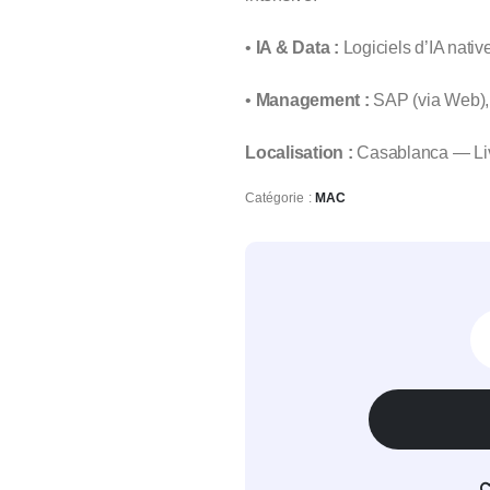
•
IA & Data :
Logiciels d’IA nativ
•
Management :
SAP (via Web), P
Localisation :
Casablanca — Livr
Catégorie :
MAC