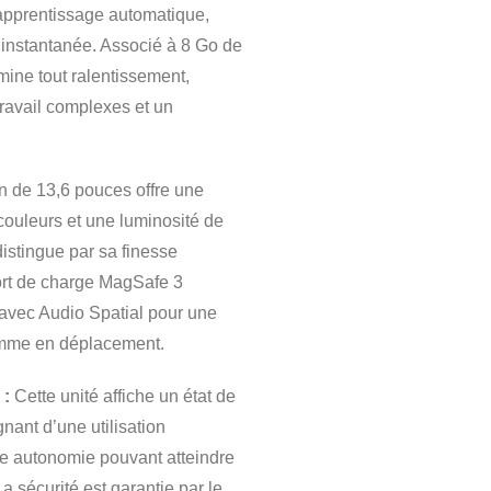
’apprentissage automatique,
é instantanée. Associé à 8 Go de
mine tout ralentissement,
travail complexes et un
n de 13,6 pouces offre une
 couleurs et une luminosité de
istingue par sa finesse
port de charge MagSafe 3
 avec Audio Spatial pour une
comme en déplacement.
 :
Cette unité affiche un état de
nant d’une utilisation
ne autonomie pouvant atteindre
a sécurité est garantie par le