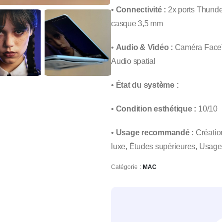
•
Connectivité :
2x ports Thunder
casque 3,5 mm
•
Audio & Vidéo :
Caméra FaceTi
Audio spatial
•
État du système :
•
Condition esthétique :
10/10
•
Usage recommandé :
Créatio
luxe, Études supérieures, Usage 
Catégorie :
MAC