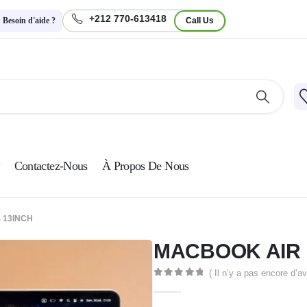
+212 770-613418
Besoin d'aide ?
Call Us
Contactez-Nous
À Propos De Nous
 13INCH
MACBOOK AIR 
( Il n’y a pas encore d’av
0
Sur 5