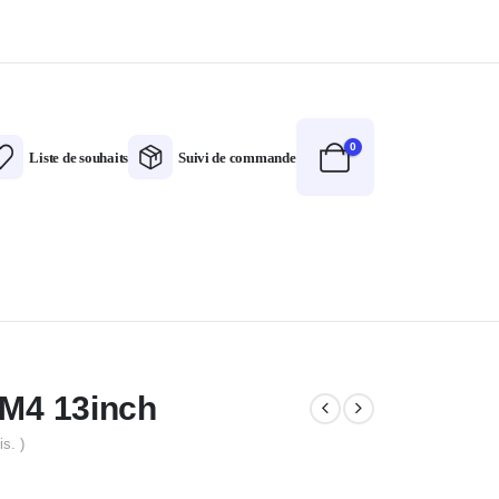
0
Liste de souhaits
Suivi de commande
M4 13inch
is. )