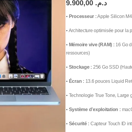
9.900,00
د.م.
•
Processeur :
Apple Silicon M4
• Architecture optimisée pour la pe
•
Mémoire vive (RAM) :
16 Go de
ressources)
•
Stockage :
256 Go SSD (Haute v
•
Écran :
13.6 pouces Liquid Ret
• Technologie True Tone, Large 
•
Système d’exploitation :
macO
•
Sécurité :
Capteur Touch ID int