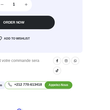
ORDER NOW
ADD TO WISHLIST
 votre commande sera
+212 770-613418
Appelez-Nous
us