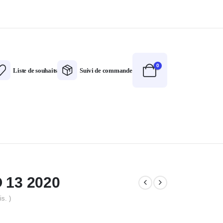
0
Liste de souhaits
Suivi de commande
13 2020
is. )