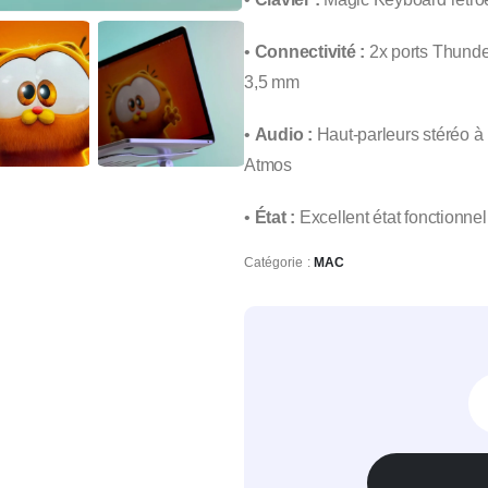
•
Connectivité :
2x ports Thunder
3,5 mm
•
Audio :
Haut-parleurs stéréo à
Atmos
•
État :
Excellent état fonctionnel 
Catégorie :
MAC