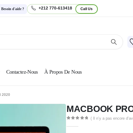
+212 770-613418
Besoin d'aide ?
Call Us
Contactez-Nous
À Propos De Nous
 2020
MACBOOK PRO 
( Il n’y a pas encore d’av
0
Sur 5