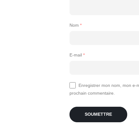
Nom
*
E-mail
*
Enregistrer mon nom, mon e-ma
prochain commentaire.