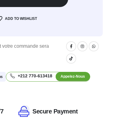
ADD TO WISHLIST
 votre commande sera
+212 770-613418
Appelez-Nous
us
/7
Secure Payment