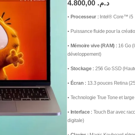
4.800,00
د.م.
•
Processeur :
Intel® Core™ i5
• Puissance fluide pour la créati
•
Mémoire vive (RAM) :
16 Go (Id
développement)
•
Stockage :
256 Go SSD (Haute 
•
Écran :
13.3 pouces Retina (25
• Technologie True Tone et larg
•
Interface :
Touch Bar avec racco
digitale)
•
Clavier :
Magic Keyboard rétroé