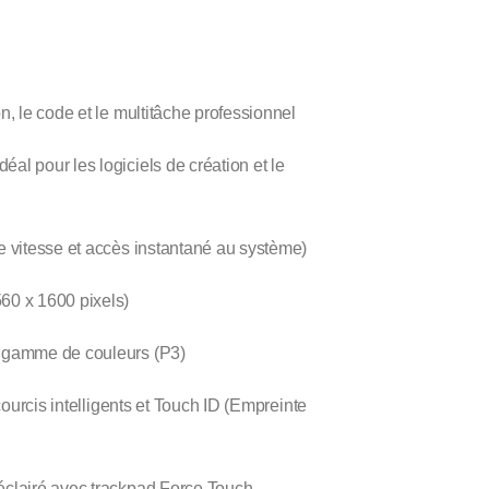
on, le code et le multitâche professionnel
éal pour les logiciels de création et le
vitesse et accès instantané au système)
60 x 1600 pixels)
e gamme de couleurs (P3)
urcis intelligents et Touch ID (Empreinte
clairé avec trackpad Force Touch